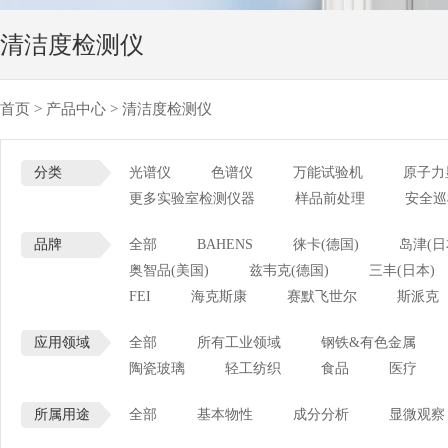
清洁度检测仪
首页
>
产品中心
>
清洁度检测仪
分类
光谱仪
色谱仪
万能试验机
原子力
更多实验室检测仪器
样品前处理
安全巡
品牌
全部
BAHENS
徕卡(德国)
岛津(日
奥智品(美国)
兹韦克(德国)
三丰(日本)
FEI
海克斯康
赛默飞世尔
斯派克
应用领域
全部
所有工业领域
钢铁&有色金属
陶瓷玻璃
轻工纺织
食品
医疗
所属用途
全部
基本物性
成分分析
显微观察