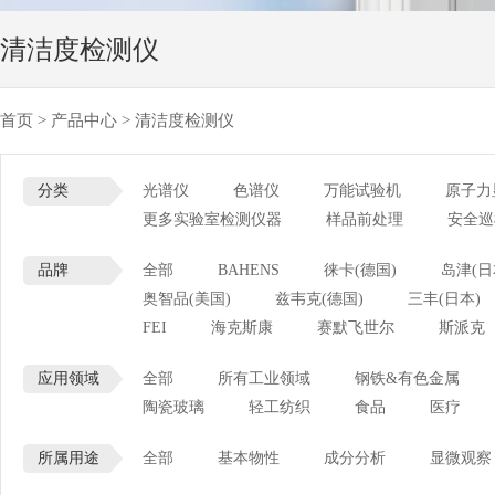
清洁度检测仪
首页
>
产品中心
>
清洁度检测仪
分类
光谱仪
色谱仪
万能试验机
原子力
更多实验室检测仪器
样品前处理
安全巡
品牌
全部
BAHENS
徕卡(德国)
岛津(日
奥智品(美国)
兹韦克(德国)
三丰(日本)
FEI
海克斯康
赛默飞世尔
斯派克
应用领域
全部
所有工业领域
钢铁&有色金属
陶瓷玻璃
轻工纺织
食品
医疗
所属用途
全部
基本物性
成分分析
显微观察