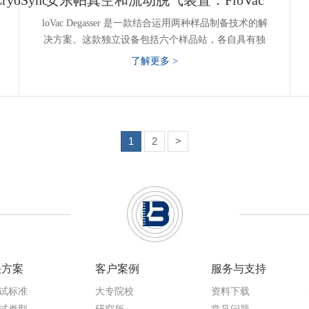
yoSync
安东帕真空和流动脱气装置：FloVac
loVac Degasser 是一款结合运用两种样品制备技术的解
决方案。这款独立设备包括六个样品站，各自具有独
立的控制阀，允许启动或终止其余的样品处理站，而
了解更多 >
无需中断正在进行的其他样品的处理。实验室分析相
似类型的样品时，所有六个样品端口共用一个加热区
可实现高的效率的样品制备。它支持流动模式和真空
模式操作，因而对所有类型的材料都能提供正确的样
品制备方法。
1
2
>
决方案
客户案例
服务与支持
试标准
大专院校
资料下载