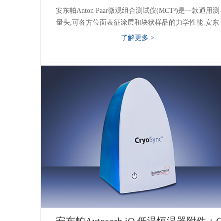
安东帕Anton Paar微观组合测试仪(MCT³)是一款通用测
量头,可各方位面表征涂层和块状样品的力学性能.安东
帕Anton Paar微观组合测试仪(MCT³)的载荷范围大,能
了解更多 >
够确定多种样品的附着力、耐划擦性、硬度、弹性模
量、摩擦和磨损等.它适用于有机和无机涂层以及软硬
涂层（1 µm 到 20 µm 之间），也适用于块体材料.