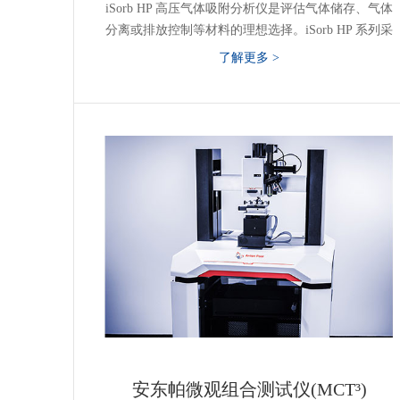
iSorb HP 高压气体吸附分析仪是评估气体储存、气体
分离或排放控制等材料的理想选择。iSorb HP 系列采
用高精度传感器、准确的歧管温度控件，内置状态方
了解更多 >
程库，可为用户提供高品质气体吸附和动力学数据，
设计压力可达 100 bar 或 200 bar 压力。可选的温控附
件允许在 75 K 至 773 K 的温度范围内进行测量。
安东帕微观组合测试仪(MCT³)