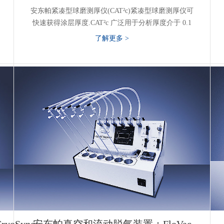
安东帕紧凑型球磨测厚仪(CAT²c)紧凑型球磨测厚仪可
快速获得涂层厚度.CAT²c 广泛用于分析厚度介于 0.1
μm 和 50 μm 之间的涂层.简单的球坑法是快速且准确
了解更多 >
地获得所有涂层厚度的方法,适用单层和多层膜的涂层.