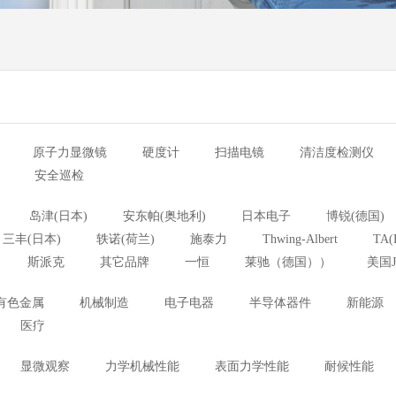
原子力显微镜
硬度计
扫描电镜
清洁度检测仪
安全巡检
岛津(日本)
安东帕(奥地利)
日本电子
博锐(德国)
三丰(日本)
轶诺(荷兰)
施泰力
Thwing-Albert
TA(
斯派克
其它品牌
一恒
莱驰（德国））
美国J
有色金属
机械制造
电子电器
半导体器件
新能源
医疗
显微观察
力学机械性能
表面力学性能
耐候性能