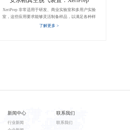
安东帕真空脱气装置：XeriPrep
XeriPrep 非常适用于研发、商业实验室和多用户实验
室，这些应用要求能够灵活制备样品，以满足各种样
品的高处理量要求。6 个脱气端口都各具一个独立的
了解更多 >
加热包，通过随附的电脑软件 (PrepWin) 进行控制，
可自动编程升温和恒温步骤，至多可达 20 个步骤。从
而轻松满足温度敏感性高的样品特殊制备需求。内置
冷阱和选配涡轮真空泵可很大限度地提高真空性能，
并确保快速完成各类材料的样品制备。
新闻中心
联系我们
行业新闻
联系我们