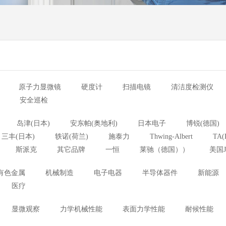
原子力显微镜
硬度计
扫描电镜
清洁度检测仪
安全巡检
岛津(日本)
安东帕(奥地利)
日本电子
博锐(德国)
三丰(日本)
轶诺(荷兰)
施泰力
Thwing-Albert
TA(
斯派克
其它品牌
一恒
莱驰（德国））
美国J
有色金属
机械制造
电子电器
半导体器件
新能源
医疗
显微观察
力学机械性能
表面力学性能
耐候性能