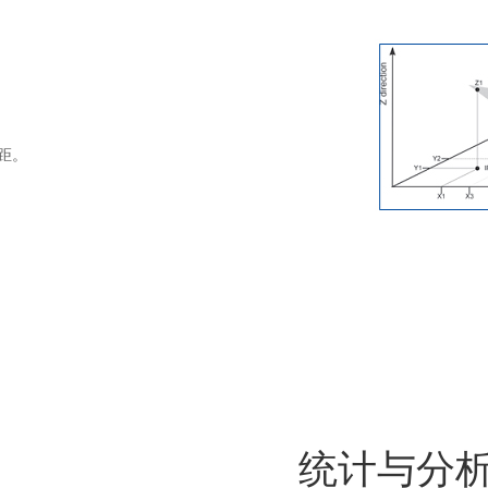
瞳距。
统计与分